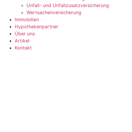
Unfall- und Unfallzusatzversicherung
Wertsachenversicherung
Immobilien
Hypothekenpartner
Über uns
Artikel
Kontakt
Home
Versicherungsberatung
3. Säule
Betriebshaftpflicht-Versicherung
Betriebssachversicherung
Cyber-Versicherung
Gebäudeversicherung